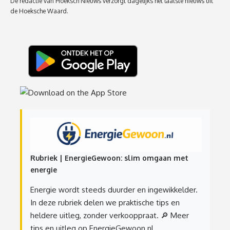
De redactie van Hoeksch Nieuws verzorgt dagelijks het laatste nieuws uit
de Hoeksche Waard.
Rubriek | EnergieGewoon: slim omgaan met
energie
Energie wordt steeds duurder en ingewikkelder.
In deze rubriek delen we praktische tips en
heldere uitleg, zonder verkooppraat.
🔎 Meer
tips en uitleg op EnergieGewoon.nl