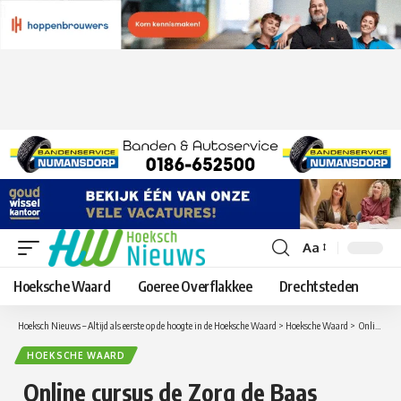
Aa
Lettergrootte
aanpassen
Hoeksche Waard
Goeree Overflakkee
Drechtsteden
Hoeksch Nieuws – Altijd als eerste op de hoogte in de Hoeksche Waard
>
Hoeksche Waard
>
Online cursus de Zorg de Baas Hoeksche Waard
HOEKSCHE WAARD
Online cursus de Zorg de Baas