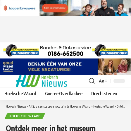
Aa
Lettergrootte
aanpassen
Hoeksche Waard
Goeree Overflakkee
Drechtsteden
Hoeksch Nieuws – Altijd als eerste op de hoogte in de Hoeksche Waard
>
Hoeksche Waard
>
Ontdek meer in het museum Hoeksche Waard, mèt gids!
HOEKSCHE WAARD
Ontdek meer in het museum