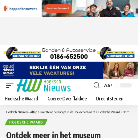
Aa
Lettergrootte
aanpassen
Hoeksche Waard
Goeree Overflakkee
Drechtsteden
Hoeksch Nieuws – Altijd als eerste op de hoogte in de Hoeksche Waard
>
Hoeksche Waard
>
Ontdek meer in het museum Hoeksche Waard, met gids
HOEKSCHE WAARD
Ontdek meer in het museum