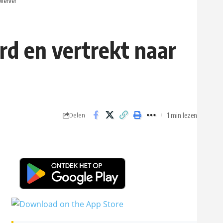
werver
d en vertrekt naar
1 min lezen
Delen