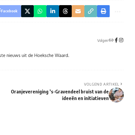
Facebook
Volgen
tste nieuws uit de Hoeksche Waard.
VOLGEND ARTIKEL
Oranjevereniging ’s-Gravendeel bruist van de
ideeën en initiatieven