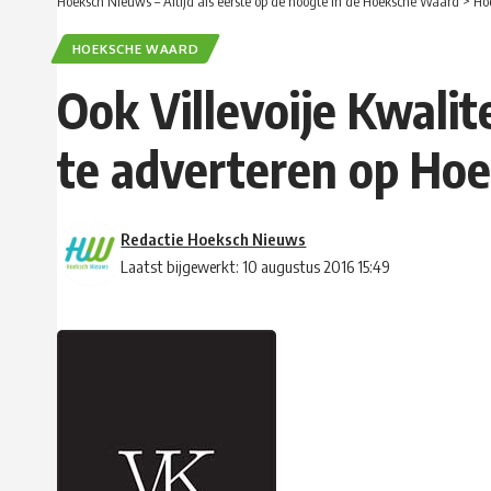
Hoeksch Nieuws – Altijd als eerste op de hoogte in de Hoeksche Waard
>
Ho
HOEKSCHE WAARD
Ook Villevoije Kwali
te adverteren op Ho
Redactie Hoeksch Nieuws
Laatst bijgewerkt: 10 augustus 2016 15:49