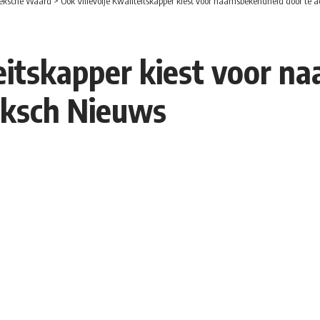
eksche Waard
>
Ook Villevoije Kwaliteitskapper kiest voor naamsbekendheid door te
teitskapper kiest voor 
eksch Nieuws