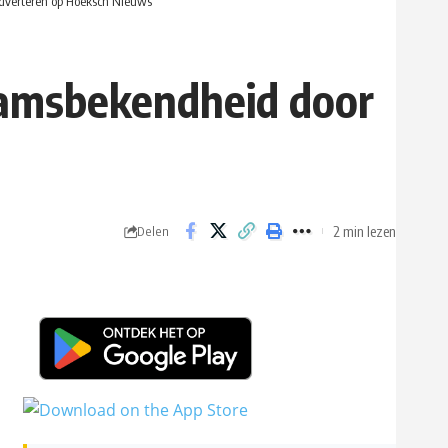
 adverteren op Hoeksch Nieuws
naamsbekendheid door
2 min lezen
Delen