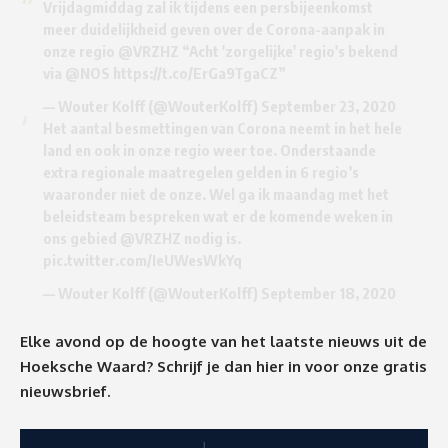
Vrijdagmiddag zal ik tijdens een persbijeenkomst
meer duidelijkheid geven over de Corona-aanpak in
onze regio
@VRZHZ
“Acht 'zorgelijke' regio's bekend
via
@NOS
https://t.co/ErGa9TgaCZ
”
— Wouter Kolff (@WouterKolff)
September 23, 2020
Het aantal besmettingen van Corona neemt in het hele
land en ook in onze regio weer toe. Onderstaande
extra regionale maatregelen gelden in 6 regio’s
waaronder niet de onze. Wel ga ik maandag met het
beleidsteam bespreken wat er de komende weken in
ons gebied
@VRZHZ
nodig is.
pic.twitter.com/IeUWesWkYq
— Wouter Kolff (@WouterKolff)
September 18, 2020
Elke avond op de hoogte van het laatste nieuws uit de
Hoeksche Waard? Schrijf je dan
hier
in voor onze gratis
nieuwsbrief.