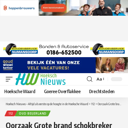
Aa
Lettergrootte
aanpassen
Hoeksche Waard
Goeree Overflakkee
Drechtsteden
Hoeksch Nieuws – Altijd als eerste op de hoogte in de Hoeksche Waard
>
112
>
Oorzaak Grote brand schokbreker fabrikant KONI Oud-Beijerland nog niet bekend
112
OUD BEIJERLAND
Oorzaak Grote brand schokbreker