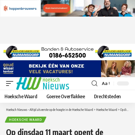
Aa
Lettergrootte
aanpassen
Hoeksche Waard
Goeree Overflakkee
Drechtsteden
Hoeksch Nieuws – Altijd als eerste op de hoogte in de Hoeksche Waard
>
Hoeksche Waard
>
Op dinsdag 11 maart opent de Historische Vereniging Oud-Beijerland weer haar deuren
HOEKSCHE WAARD
Op dinsdag 11 maart opent de