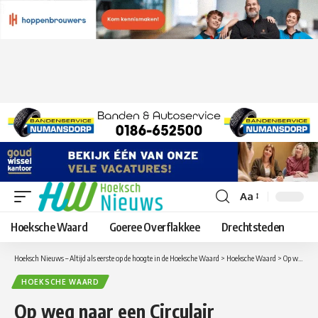
Aa
Lettergrootte
aanpassen
Hoeksche Waard
Goeree Overflakkee
Drechtsteden
Hoeksch Nieuws – Altijd als eerste op de hoogte in de Hoeksche Waard
>
Hoeksche Waard
>
Op weg naar een Circulair Ambachtscentrum in de Hoeksche Waard
HOEKSCHE WAARD
Op weg naar een Circulair