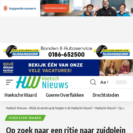
Aa
Lettergrootte
aanpassen
Hoeksche Waard
Goeree Overflakkee
Drechtsteden
Hoeksch Nieuws – Altijd als eerste op de hoogte in de Hoeksche Waard
>
Hoeksche Waard
>
Op zoek naar een ritje naar zuidplein ? Zoek op socialmedia hashtag #Meenaarzuidplein
HOEKSCHE WAARD
Op zoek naar een ritje naar zuidplein