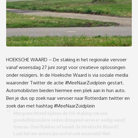
HOEKSCHE WAARD – De staking in het regionale vervoer
vanaf woensdag 27 juni zorgt voor creatieve oplossingen
onder reizigers. In de Hoeksche Waard is via sociale media
waaronder Twitter de actie #MeeNaarZuidplein gestart.
Automobilisten bieden hiermee een plek aan in hun auto.
Ben je dus op zoek naar vervoer naar Rotterdam twitter en
zoek dan met hashtag #MeeNaarZuidplein
Morgenochtend tijdens de OV-staking om een
goede/bijzondere reden dringend vervoer nodig vanaf
Goeree-Overflakkee of vanuit de Hoeksche Waard?
Laat het me weten (en vertel ook waarom)! Met