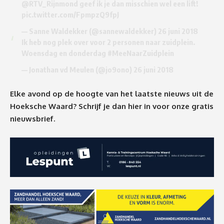
@RTV_Rijnmond
geef ik je dan misschien wel een lift!
pic.twitter.com/FpmpzQ9fpJ
— Sanne Waldekker (@sannewaldekker)
26 juni 2018
Ik heb nog plek over voor 2 personen naar zuidplein.
Woensdag en donderdag
#MeeNaarZuidplein
— Jonathan vd Meulen (@jo9ono)
26 juni 2018
Elke avond op de hoogte van het laatste nieuws uit de
Hoeksche Waard? Schrijf je dan
hier
in voor onze gratis
nieuwsbrief.