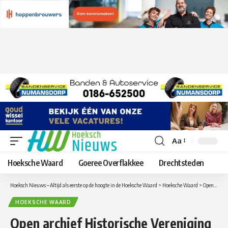
Aa
Lettergrootte
aanpassen
Hoeksche Waard
Goeree Overflakkee
Drechtsteden
Hoeksch Nieuws – Altijd als eerste op de hoogte in de Hoeksche Waard
>
Hoeksche Waard
>
Open archief Historische Vereniging met als thema: ’s-Gravendeel en de landbouw
HOEKSCHE WAARD
Open archief Historische Vereniging