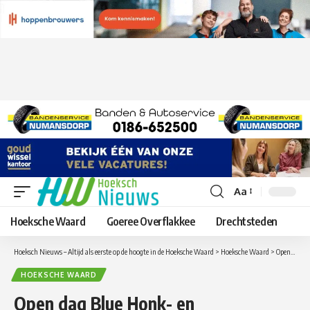
Aa
Lettergrootte
aanpassen
Hoeksche Waard
Goeree Overflakkee
Drechtsteden
Hoeksch Nieuws – Altijd als eerste op de hoogte in de Hoeksche Waard
>
Hoeksche Waard
>
Open dag Blue Honk- en softbalvereniging Blue Hitters
HOEKSCHE WAARD
Open dag Blue Honk- en