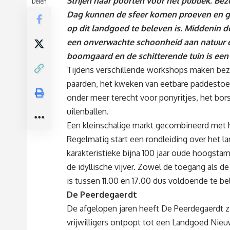
Strijen haar poorten voor het publiek. B
Delen
Dag kunnen de sfeer komen proeven en ge
op dit landgoed te beleven is. Middenin 
een onverwachte schoonheid aan natuur en 
boomgaard en de schitterende tuin is een 
Tijdens verschillende workshops maken be
paarden, het kweken van eetbare paddestoe
onder meer terecht voor ponyritjes, het bor
uilenballen.
Een kleinschalige markt gecombineerd met he
Regelmatig start een rondleiding over het 
karakteristieke bijna 100 jaar oude hoogsta
de idyllische vijver. Zowel de toegang als 
is tussen 11.00 en 17.00 dus voldoende te be
De Peerdegaerdt
De afgelopen jaren heeft De Peerdegaerdt 
vrijwilligers ontpopt tot een Landgoed Nieuw