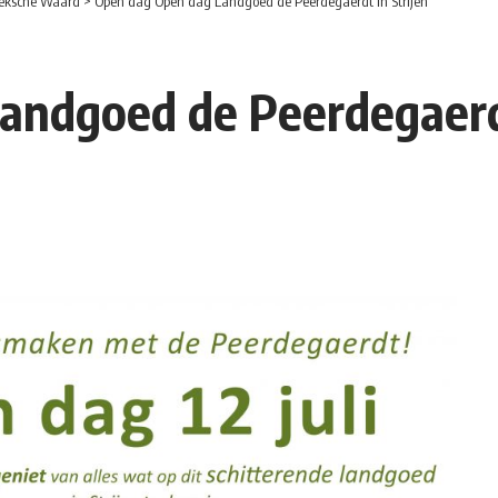
eksche Waard
>
Open dag Open dag Landgoed de Peerdegaerdt in Strijen
andgoed de Peerdegaerdt