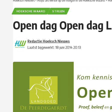
Hoeksch Nieuws – Altijd als eerste op de hoogte in de Hoeksche Waard
>
Ho
HOEKSCHE WAARD
STRIJEN
Open dag Open dag L
Redactie Hoeksch Nieuws
Laatst bijgewerkt: 18 juni 2014 20:13