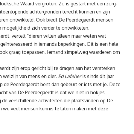
oeksche Waard vergroten. Zo is gestart met een zorg-
uiteenlopende achtergronden terecht kunnen en zijn
eren ontwikkeld. Ook biedt De Peerdegaerdt mensen
 mogelijkheid zich verder te ontwikkelen.
rdt, vertelt “dieren willen alleen maar weten wat
geïnteresseerd in iemands beperkingen. Dit is een hele
lf ook graag toepassen. Iemand simpelweg waarderen om
erdt zijn erop gericht bij te dragen aan het versterken
n welzijn van mens en dier.
Ed Lafeber
is sinds dit jaar
op de Peerdegaerdt bent dan gebeurt er iets met je. Deze
acht van De Peerdegaerdt is dat we niet in hokjes
j de verschillende activiteiten die plaatsvinden op De
n we veel mensen kennis te laten maken met deze