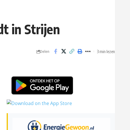
 in Strijen
3 min lezen
Delen