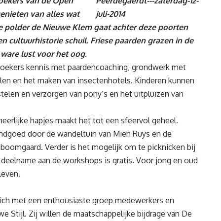
ezoekers van de Open
nieten van alles wat
de polder de Nieuwe Klem gaat achter deze poorten
cultuurhistorie schuil. Friese paarden grazen in de
ware lust voor het oog.
zoekers kennis met paardencoaching, grondwerk met
len en het maken van insectenhotels. Kinderen kunnen
stelen en verzorgen van pony’s en het uitpluizen van
erlijke hapjes maakt het tot een sfeervol geheel.
landgoed door de wandeltuin van Mien Ruys en de
mboomgaard. Verder is het mogelijk om te picknicken bij
de deelname aan de workshops is gratis. Voor jong en oud
leven.
zich met een enthousiaste groep medewerkers en
e Stijl. Zij willen de maatschappelijke bijdrage van De