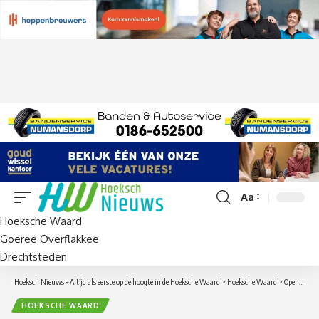
Aa
Lettergrootte
Hoeksche Waard
aanpassen
Goeree Overflakkee
Drechtsteden
Hoeksch Nieuws – Altijd als eerste op de hoogte in de Hoeksche Waard
>
Hoeksche Waard
>
Open Imkerijdag bij TotalisNaturales
HOEKSCHE WAARD