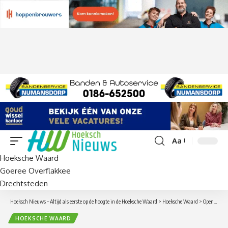
Aa
Lettergrootte
Hoeksche Waard
aanpassen
Goeree Overflakkee
Drechtsteden
Hoeksch Nieuws – Altijd als eerste op de hoogte in de Hoeksche Waard
>
Hoeksche Waard
>
Open Monumentendagen Museum Hoeksche Waard
HOEKSCHE WAARD