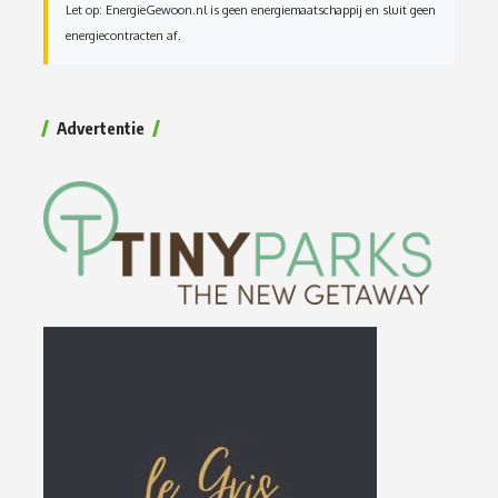
Let op: EnergieGewoon.nl is geen energiemaatschappij en sluit geen
energiecontracten af.
Advertentie