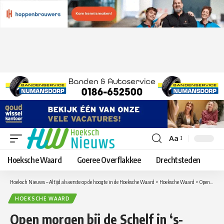
Aa
Lettergrootte
aanpassen
Hoeksche Waard
Goeree Overflakkee
Drechtsteden
Hoeksch Nieuws – Altijd als eerste op de hoogte in de Hoeksche Waard
>
Hoeksche Waard
>
Open morgen bij de Schelf in ‘s-Gravendeel
HOEKSCHE WAARD
Open morgen bij de Schelf in ‘s-