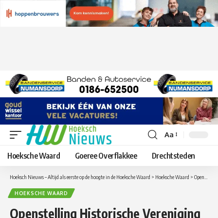
Aa
Lettergrootte
aanpassen
Hoeksche Waard
Goeree Overflakkee
Drechtsteden
Hoeksch Nieuws – Altijd als eerste op de hoogte in de Hoeksche Waard
>
Hoeksche Waard
>
Openstelling Historische Vereniging Oud-Beijerland op dinsdag 14 juni
HOEKSCHE WAARD
Openstelling Historische Vereniging