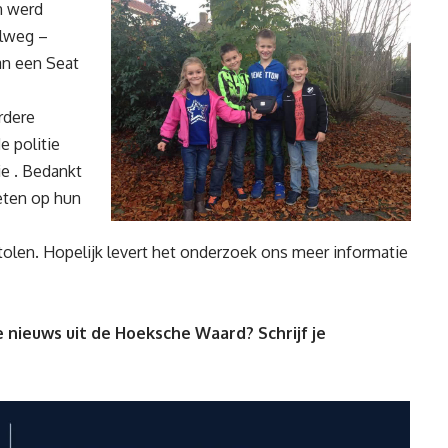
n werd
olweg –
an een Seat
rdere
e politie
ie . Bedankt
eten op hun
olen. Hopelijk levert het onderzoek ons meer informatie
 nieuws uit de Hoeksche Waard? Schrijf je