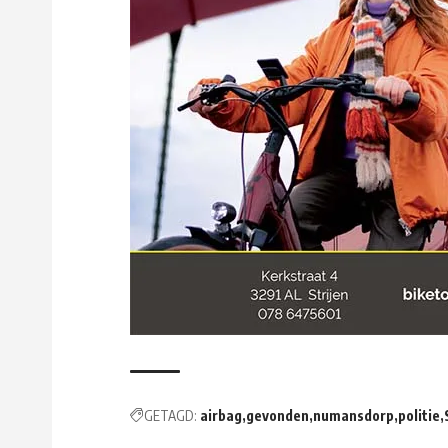
GETAGD:
airbag
gevonden
numansdorp
politie