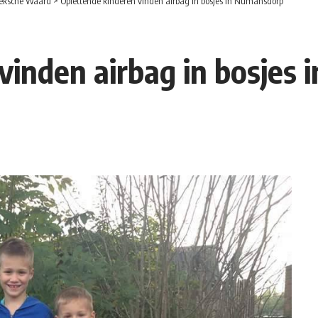
eksche Waard
>
Oplettende kinderen vinden airbag in bosjes in Numansdorp
vinden airbag in bosjes