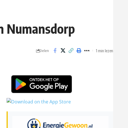
 in Numansdorp
1 min lezen
Delen