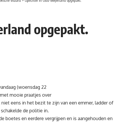
eksche Waard
>
Oplichter in Oud-Beijerland opgepakt.
jerland opgepakt.
vandaag (woensdag 22
st met mooie praatjes over
niet eens in het bezit te zijn van een emmer, ladder of
 schakelde de politie in.
e boetes en eerdere vergrijpen en is aangehouden en