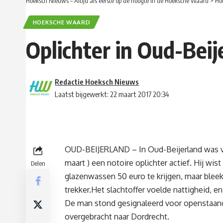
Hoeksch Nieuws – Altijd als eerste op de hoogte in de Hoeksche Waard
>
Ho
HOEKSCHE WAARD
Oplichter in Oud-Bei
Redactie Hoeksch Nieuws
Laatst bijgewerkt: 22 maart 2017 20:34
OUD-BEIJERLAND – In Oud-Beijerland was 
maart ) een notoire oplichter actief. Hij wi
Delen
glazenwassen 50 euro te krijgen, maar bleek 
trekker.Het slachtoffer voelde nattigheid, en
De man stond gesignaleerd voor openstaand
overgebracht naar Dordrecht.