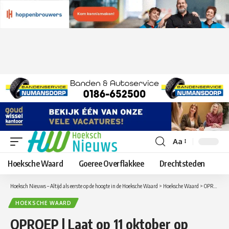
Aa
Lettergrootte
aanpassen
Hoeksche Waard
Goeree Overflakkee
Drechtsteden
Hoeksch Nieuws – Altijd als eerste op de hoogte in de Hoeksche Waard
>
Hoeksche Waard
>
OPROEP | Laat op 11 oktober op Coming Out Day massaal de regenboog(vlag) zien in de Hoeksche Waard! #HWvlagt
HOEKSCHE WAARD
OPROEP | Laat op 11 oktober op