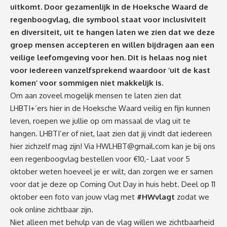
uitkomt. Door gezamenlijk in de Hoeksche Waard de
regenboogvlag, die symbool staat voor inclusiviteit
en diversiteit, uit te hangen laten we zien dat we deze
groep mensen accepteren en willen bijdragen aan een
veilige leefomgeving voor hen. Dit is helaas nog niet
voor iedereen vanzelfsprekend waardoor ‘uit de kast
komen’ voor sommigen niet makkelijk is.
Om aan zoveel mogelijk mensen te laten zien dat
LHBTI+’ers hier in de Hoeksche Waard veilig en fijn kunnen
leven, roepen we jullie op om massaal de vlag uit te
hangen. LHBTI’er of niet, laat zien dat jij vindt dat iedereen
hier zichzelf mag zijn! Via
HWLHBT@gmail.com
kan je bij ons
een regenboogvlag bestellen voor €10,- Laat voor
5
oktober
weten hoeveel je er wilt, dan zorgen we er samen
voor dat je deze op Coming Out Day in huis hebt. Deel op 11
oktober een foto van jouw vlag met
#HWvlagt
zodat we
ook online zichtbaar zijn.
Niet alleen met behulp van de vlag willen we zichtbaarheid