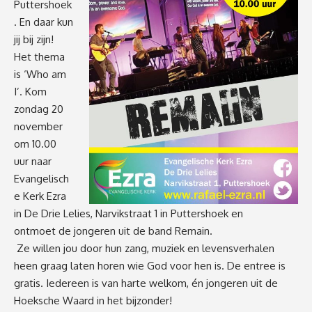
Puttershoek
. En daar kun
jij bij zijn!
Het thema
is ‘Who am
I’. Kom
zondag 20
november
om 10.00
uur naar
Evangelisch
e Kerk Ezra
in De Drie Lelies, Narvikstraat 1 in Puttershoek en
ontmoet de jongeren uit de band Remain.
Ze willen jou door hun zang, muziek en levensverhalen
heen graag laten horen wie God voor hen is. De entree is
gratis. Iedereen is van harte welkom, én jongeren uit de
Hoeksche Waard in het bijzonder!