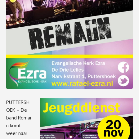
PUTTERSH
OEK – De
band Remai
n komt
weer naar