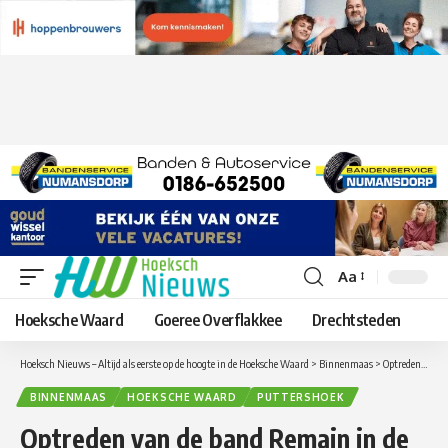
Aa
Lettergrootte
aanpassen
Hoeksche Waard
Goeree Overflakkee
Drechtsteden
Hoeksch Nieuws – Altijd als eerste op de hoogte in de Hoeksche Waard
>
Binnenmaas
>
Optreden van de band Remain in de kerk van Puttershoek
BINNENMAAS
HOEKSCHE WAARD
PUTTERSHOEK
Optreden van de band Remain in de