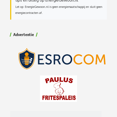
tips en uitleg op EnergieGewoon.nl
Let op: EnergieGewoon.nl is geen energiemaatschappij en sluit geen
energiecontracten af.
Advertentie