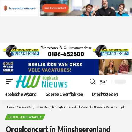
Aa
Lettergrootte
aanpassen
Hoeksche Waard
Goeree Overflakkee
Drechtsteden
Hoeksch Nieuws – Altijd als eerste op de hoogte in de Hoeksche Waard
>
Hoeksche Waard
>
Orgelconcert in Mijnsheerenland
HOEKSCHE WAARD
Orgelconcert in Mijnsheerenland