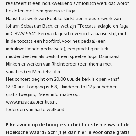
resulteert in een indrukwekkend symfonisch werk dat wordt
besloten met een grandioze fuga.
Naast het werk van Reubke klinkt een meesterwerk van
Johann Sebastian Bach, en wel zijn “Toccata, adagio en fuga
in C BWV 564”. Een werk geschreven in Italiaanse stijl, met
in de toccata een hoofdrol voor het pedaal (een
indrukwekkende pedaalsolo), een prachtig rustiek
middendeel en als besluit een speelse fuga. Daarnaast
klinken er werken van Rheinberger (een thema met
variaties) en Mendelssohn.
Het concert begint om 20.00 uur, de kerk is open vanaf
19.30 uur. Toegang is € 8,-, kinderen tot 12 jaar hebben
gratis toegang. Meer informatie op:
www.musicalaurentius.nl
Iedereen van harte welkom!
Elke avond op de hoogte van het laatste nieuws uit de
Hoeksche Waard? Schrijf je dan
hier
in voor onze gratis