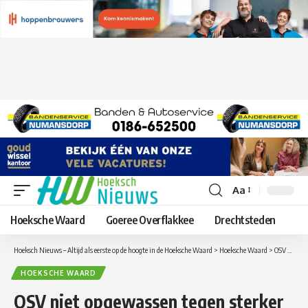
Aa
Lettergrootte
aanpassen
Hoeksche Waard
Goeree Overflakkee
Drechtsteden
Hoeksch Nieuws – Altijd als eerste op de hoogte in de Hoeksche Waard
>
Hoeksche Waard
>
OSV niet opgewassen tegen sterker Botlek
HOEKSCHE WAARD
OSV niet opgewassen tegen sterker