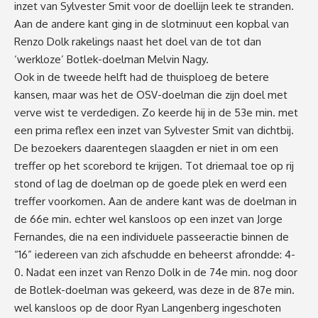
inzet van Sylvester Smit voor de doellijn leek te stranden.
Aan de andere kant ging in de slotminuut een kopbal van
Renzo Dolk rakelings naast het doel van de tot dan
‘werkloze’ Botlek-doelman Melvin Nagy.
Ook in de tweede helft had de thuisploeg de betere
kansen, maar was het de OSV-doelman die zijn doel met
verve wist te verdedigen. Zo keerde hij in de 53e min. met
een prima reflex een inzet van Sylvester Smit van dichtbij.
De bezoekers daarentegen slaagden er niet in om een
treffer op het scorebord te krijgen. Tot driemaal toe op rij
stond of lag de doelman op de goede plek en werd een
treffer voorkomen. Aan de andere kant was de doelman in
de 66e min. echter wel kansloos op een inzet van Jorge
Fernandes, die na een individuele passeeractie binnen de
“16” iedereen van zich afschudde en beheerst afrondde: 4-
0. Nadat een inzet van Renzo Dolk in de 74e min. nog door
de Botlek-doelman was gekeerd, was deze in de 87e min.
wel kansloos op de door Ryan Langenberg ingeschoten