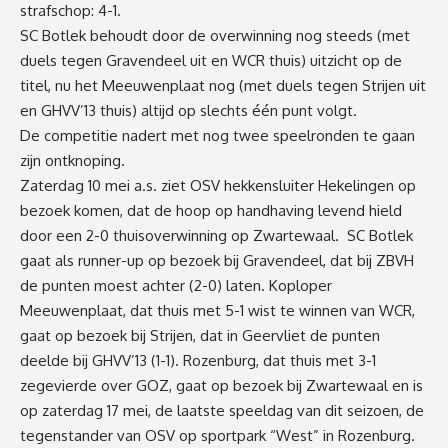
strafschop: 4-1.
SC Botlek behoudt door de overwinning nog steeds (met
duels tegen Gravendeel uit en WCR thuis) uitzicht op de
titel, nu het Meeuwenplaat nog (met duels tegen Strijen uit
en GHVV’13 thuis) altijd op slechts één punt volgt.
De competitie nadert met nog twee speelronden te gaan
zijn ontknoping.
Zaterdag 10 mei a.s. ziet OSV hekkensluiter Hekelingen op
bezoek komen, dat de hoop op handhaving levend hield
door een 2-0 thuisoverwinning op Zwartewaal. SC Botlek
gaat als runner-up op bezoek bij Gravendeel, dat bij ZBVH
de punten moest achter (2-0) laten. Koploper
Meeuwenplaat, dat thuis met 5-1 wist te winnen van WCR,
gaat op bezoek bij Strijen, dat in Geervliet de punten
deelde bij GHVV’13 (1-1). Rozenburg, dat thuis met 3-1
zegevierde over GOZ, gaat op bezoek bij Zwartewaal en is
op zaterdag 17 mei, de laatste speeldag van dit seizoen, de
tegenstander van OSV op sportpark “West” in Rozenburg.