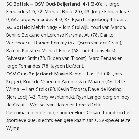
SC Botlek – OSV Oud-Beijerland 4-1 (3-0):
1. Jorge
Fernandes 1-0; 22. Michael Birnie 2-0; 43. Jorge Fernandes 3-
0; 66. Jorge Fernandes 4-0; 87. Ryan Langenberg 4-1 pen.
SC Botlek:
Melvin Nagy – Jorn Stolwijk, Youri van Marion,
Bennie Blokland en Lorenzo Karamat Ali (78. Danilo
Verschoor) – Romeo Rommy (57. Qyron van der Graaf),
Ramon Kunst en Michael Birnie (68. Jardel Lenselink) –
Sylvester Smit (78. Ruben van Troost), Marc Terlaak en
Jorge Fernandes (78. Jayden Liefden).
OSV Oud-Beijerland:
Maxim Kamp – Lars Bijl (38. Joris
Krijger), Roel de Vroed en Yaromir van Maaren (46. Jelte
Wijma) – Lars Stolk (83. Kevin Troost), Dave de Koning,
Sjors Looij (42. Richy Wahlbrinck), Ryan Langenberg en Joey
de Graaf – Wessel van Haren en Renzo Dolk.
De prima leidende jonge arbiter Floris Oskam toonde in het
sportieve duel slechts een gele kaart aan OSV-speler Jelte
Wijma