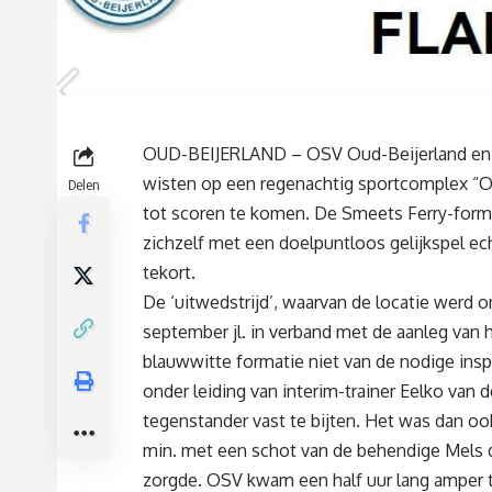
OUD-BEIJERLAND – OSV Oud-Beijerland en
wisten op een regenachtig sportcomplex “O
Delen
tot scoren te komen. De Smeets Ferry-form
zichzelf met een doelpuntloos gelijkspel ec
tekort.
De ‘uitwedstrijd’, waarvan de locatie werd
september jl. in verband met de aanleg van
blauwwitte formatie niet van de nodige inspi
onder leiding van interim-trainer Eelko van d
tegenstander vast te bijten. Het was dan ook
min. met een schot van de behendige Mels d
zorgde. OSV kwam een half uur lang amper t