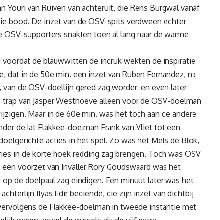
an Youri van Ruiven van achteruit, die Rens Burgwal vanaf
lie bood. De inzet van de OSV-spits verdween echter
e OSV-supporters snakten toen al lang naar de warme
d voordat de blauwwitten de indruk wekten de inspiratie
e, dat in de 50e min. een inzet van Ruben Fernandez, na
, van de OSV-doellijn gered zag worden en even later
ije trap van Jasper Westhoeve alleen voor de OSV-doelman
ijzigen. Maar in de 60e min. was het toch aan de andere
nder de lat Flakkee-doelman Frank van Vliet tot een
lgerichte acties in het spel. Zo was het Mels de Blok,
ies in de korte hoek redding zag brengen. Toch was OSV
 Uit een voorzet van invaller Rory Goudswaard was het
r op de doelpaal zag eindigen. Een minuut later was het
hterlijn Ilyas Edir bediende, die zijn inzet van dichtbij
vervolgens de Flakkee-doelman in tweede instantie met