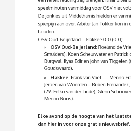
een reflex redding zag brengen. Maar uiteinde
speelminuten vanmiddag voor OSV niet vold
De jonkies uit Middelharnis hielden er vanm
spierpijn aan over. Arbiter Jan Fokker kon in d
houden.
OSV Oud-Beijerland – Flakkee 0-0 (0-0):
OSV Oud-Beijerland:
Roeland de Vrie
Smulders), Koen Scheurwater en Patrick 
Burgwal, Ilyas Edir en John van Tiggelen 
Goudswaard).
Flakkee:
Frank van Vliet — Menno Fra
Jeroen van Woerden – Ruben Frenandez, 
(79. Eelko van der Linde), Glenn Schoov
Menno Roos).
Elke avond op de hoogte van het laatste
dan
hier
in voor onze gratis nieuwsbrief.