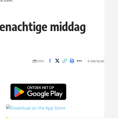
ot scoren.
genachtige middag
4 min lezen
Delen