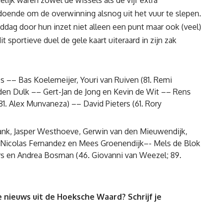
lijk waren zowel de wissels als de vijf extra
oende om de overwinning alsnog uit het vuur te slepen.
iddag door hun inzet niet alleen een punt maar ook (veel)
it sportieve duel de gele kaart uiteraard in zijn zak
s –– Bas Koelemeijer, Youri van Ruiven (81. Remi
den Dulk –– Gert-Jan de Jong en Kevin de Wit –– Rens
(81. Alex Munvaneza) –– David Pieters (61. Rory
nk, Jasper Westhoeve, Gerwin van den Mieuwendijk,
Nicolas Fernandez en Mees Groenendijk–- Mels de Blok
ers en Andrea Bosman (46. Giovanni van Weezel; 89.
 nieuws uit de Hoeksche Waard? Schrijf je