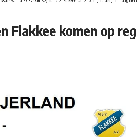
eksche Waard
>
OSV Oud-Beijerland en Flakkee komen op regenachtige middag niet t
en Flakkee komen op re