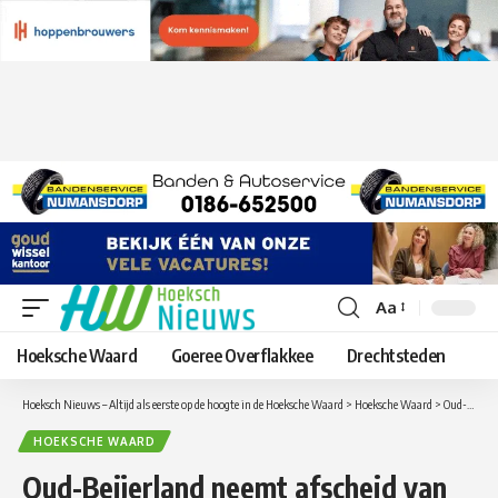
Aa
Lettergrootte
aanpassen
Hoeksche Waard
Goeree Overflakkee
Drechtsteden
Hoeksch Nieuws – Altijd als eerste op de hoogte in de Hoeksche Waard
>
Hoeksche Waard
>
Oud-Beijerland neemt afscheid van Simone (21) en Martijn (25), die omkwamen bij auto-ongeluk
HOEKSCHE WAARD
Oud-Beijerland neemt afscheid van