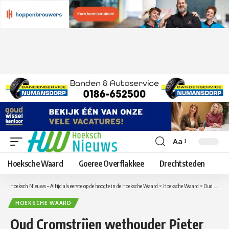
Aa
Lettergrootte
aanpassen
Hoeksche Waard
Goeree Overflakkee
Drechtsteden
Hoeksch Nieuws – Altijd als eerste op de hoogte in de Hoeksche Waard
>
Hoeksche Waard
>
Oud Cromstrijen wethouder Pieter Paans uit Numansdorp voorgedragen als nieuwe burgemeester gemeente Krimpenerwaard
HOEKSCHE WAARD
Oud Cromstrijen wethouder Pieter