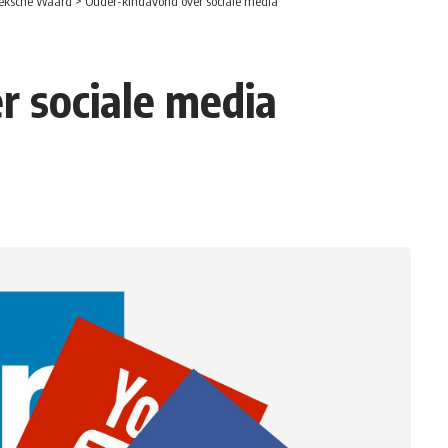
eksche Waard
>
Ouder-kindavond over sociale media
 sociale media