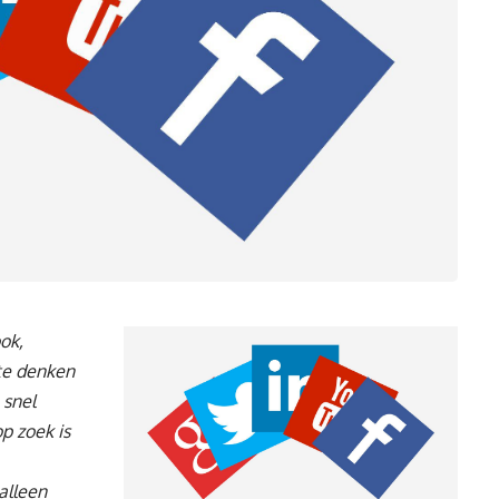
ok,
te denken
 snel
p zoek is
alleen