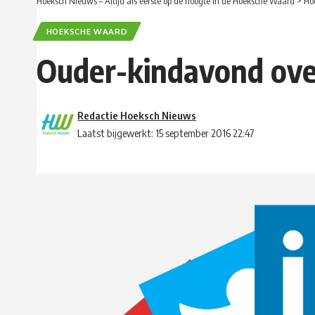
Hoeksch Nieuws – Altijd als eerste op de hoogte in de Hoeksche Waard
>
Ho
HOEKSCHE WAARD
Ouder-kindavond over
Redactie Hoeksch Nieuws
Laatst bijgewerkt: 15 september 2016 22:47