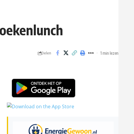
koekenlunch
1 min lezen
Delen