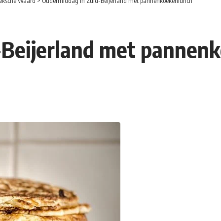
eksche Waard
>
Oudermiddag in Zuid-Beijerland met pannenkoekenlunch
-Beijerland met pannen