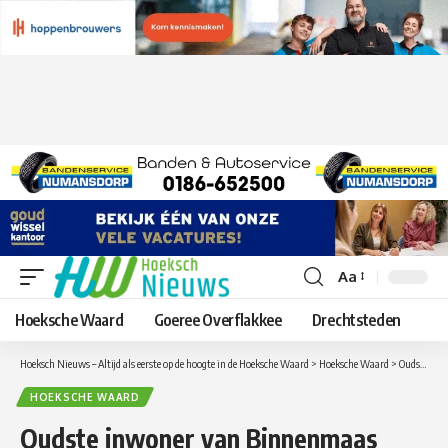
Aa
Lettergrootte
aanpassen
Hoeksche Waard
Goeree Overflakkee
Drechtsteden
Hoeksch Nieuws – Altijd als eerste op de hoogte in de Hoeksche Waard
>
Hoeksche Waard
>
Oudste inwoner van Binnenmaas mevrouw Vos 103 jaar
HOEKSCHE WAARD
Oudste inwoner van Binnenmaas