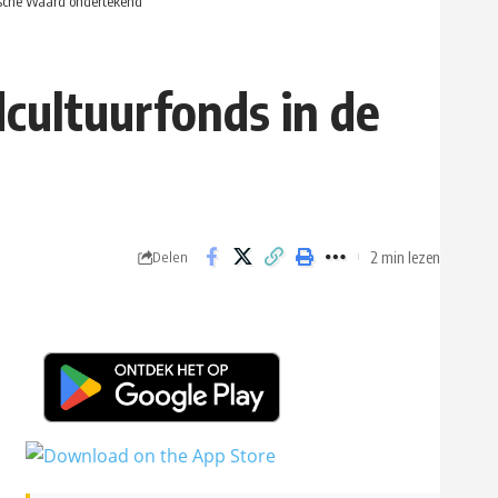
ksche Waard ondertekend
cultuurfonds in de
2 min lezen
Delen