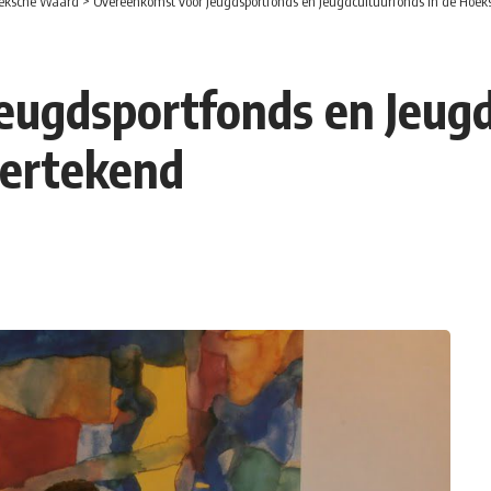
eksche Waard
>
Overeenkomst voor Jeugdsportfonds en Jeugdcultuurfonds in de Hoe
ugdsportfonds en Jeugd
ertekend