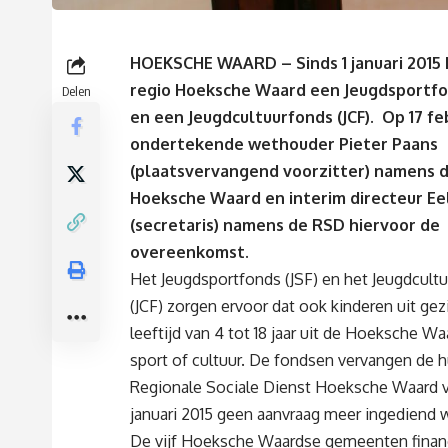
HOEKSCHE WAARD – S
inds 1 januari 2015
regio Hoeksche Waard een Jeugdsportfon
Delen
en een Jeugdcultuurfonds (JCF). Op 17 fe
ondertekende wethouder Pieter Paans
(plaatsvervangend voorzitter) namens 
Hoeksche Waard en interim directeur Ee
(secretaris) namens de RSD hiervoor de
overeenkomst.
Het Jeugdsportfonds (JSF) en het Jeugdcult
(JCF) zorgen ervoor dat ook kinderen uit g
leeftijd van 4 tot 18 jaar uit de Hoeksche 
sport of cultuur. De fondsen vervangen de h
Regionale Sociale Dienst Hoeksche Waard vo
januari 2015 geen aanvraag meer ingediend 
De vijf Hoeksche Waardse gemeenten financ