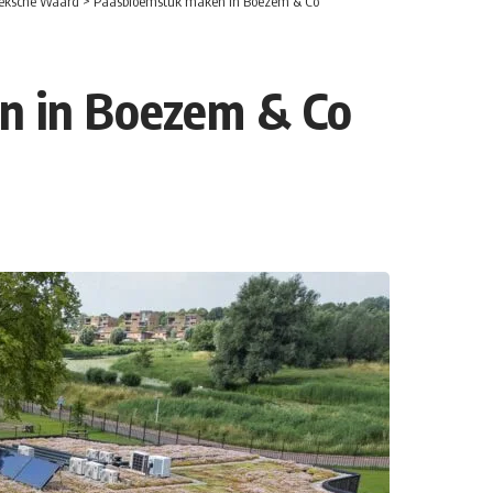
eksche Waard
>
Paasbloemstuk maken in Boezem & Co
n in Boezem & Co