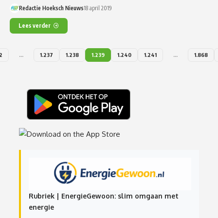
Redactie Hoeksch Nieuws
18 april 2019
Lees verder
2
…
1.237
1.238
1.239
1.240
1.241
…
1.868
Rubriek | EnergieGewoon: slim omgaan met
energie