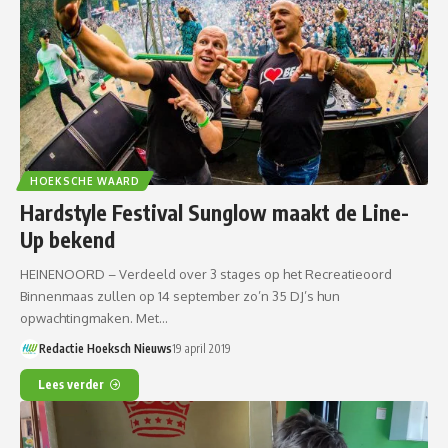
HOEKSCHE WAARD
Hardstyle Festival Sunglow maakt de Line-
Up bekend
HEINENOORD – Verdeeld over 3 stages op het Recreatieoord
Binnenmaas zullen op 14 september zo’n 35 DJ’s hun
opwachtingmaken. Met…
Redactie Hoeksch Nieuws
19 april 2019
Lees verder