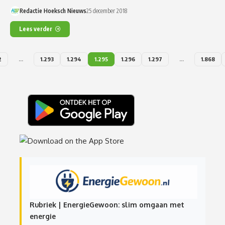
Redactie Hoeksch Nieuws
25 december 2018
Lees verder
2
…
1.293
1.294
1.295
1.296
1.297
…
1.868
Rubriek | EnergieGewoon: slim omgaan met
energie