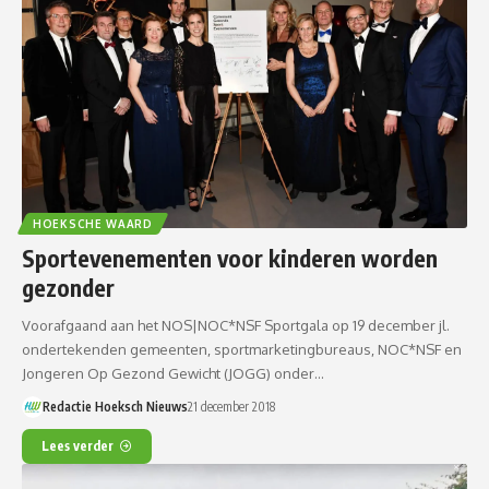
HOEKSCHE WAARD
Sportevenementen voor kinderen worden
gezonder
Voorafgaand aan het NOS|NOC*NSF Sportgala op 19 december jl.
ondertekenden gemeenten, sportmarketingbureaus, NOC*NSF en
Jongeren Op Gezond Gewicht (JOGG) onder…
Redactie Hoeksch Nieuws
21 december 2018
Lees verder