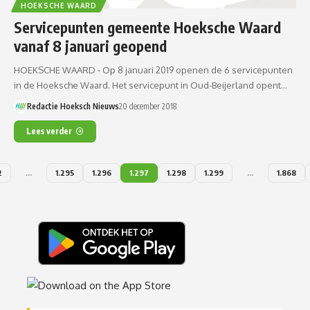
HOEKSCHE WAARD
Servicepunten gemeente Hoeksche Waard
vanaf 8 januari geopend
HOEKSCHE WAARD - Op 8 januari 2019 openen de 6 servicepunten
in de Hoeksche Waard. Het servicepunt in Oud-Beijerland opent…
Redactie Hoeksch Nieuws
20 december 2018
Lees verder
2
…
1.295
1.296
1.297
1.298
1.299
…
1.868