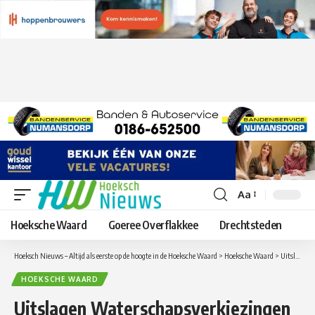
Aa
Lettergrootte
aanpassen
Hoeksche Waard
Goeree Overflakkee
Drechtsteden
Hoeksch Nieuws – Altijd als eerste op de hoogte in de Hoeksche Waard
>
Hoeksche Waard
>
Uitslagen Waterschapsverkiezingen in de gemeente Hoeksche Waard
HOEKSCHE WAARD
Uitslagen Waterschapsverkiezingen