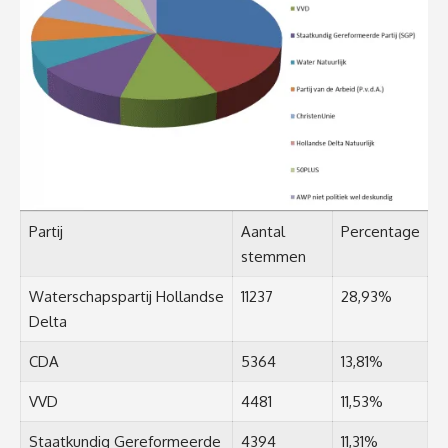
Partij
Aantal
Percentage
stemmen
Waterschapspartij Hollandse
11237
28,93%
Delta
CDA
5364
13,81%
VVD
4481
11,53%
Staatkundig Gereformeerde
4394
11,31%