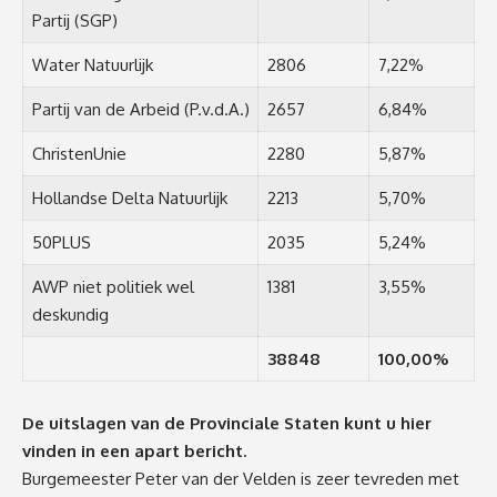
Partij (SGP)
Water Natuurlijk
2806
7,22%
Partij van de Arbeid (P.v.d.A.)
2657
6,84%
ChristenUnie
2280
5,87%
Hollandse Delta Natuurlijk
2213
5,70%
50PLUS
2035
5,24%
AWP niet politiek wel
1381
3,55%
deskundig
38848
100,00%
De uitslagen van de Provinciale Staten kunt u
hier
vinden in een apart bericht
.
Burgemeester Peter van der Velden is zeer tevreden met