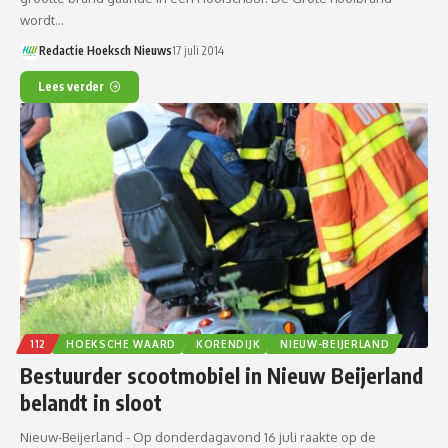
wordt…
Redactie Hoeksch Nieuws
17 juli 2014
Lees verder
112
HOEKSCHE WAARD
KORENDIJK
NIEUW-BEIJERLAND
Bestuurder scootmobiel in Nieuw Beijerland
belandt in sloot
Nieuw-Beijerland - Op donderdagavond 16 juli raakte op de