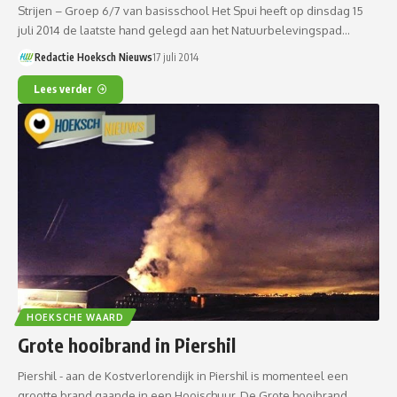
Strijen – Groep 6/7 van basisschool Het Spui heeft op dinsdag 15
juli 2014 de laatste hand gelegd aan het Natuurbelevingspad…
Redactie Hoeksch Nieuws
17 juli 2014
Lees verder
HOEKSCHE WAARD
Grote hooibrand in Piershil
Piershil - aan de Kostverlorendijk in Piershil is momenteel een
grootte brand gaande in een Hooischuur. De Grote hooibrand