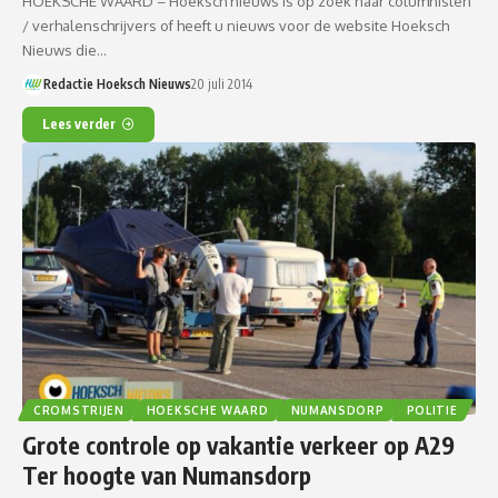
HOEKSCHE WAARD – Hoeksch nieuws is op zoek naar columnisten
/ verhalenschrijvers of heeft u nieuws voor de website Hoeksch
Nieuws die…
Redactie Hoeksch Nieuws
20 juli 2014
Lees verder
CROMSTRIJEN
HOEKSCHE WAARD
NUMANSDORP
POLITIE
Grote controle op vakantie verkeer op A29
Ter hoogte van Numansdorp