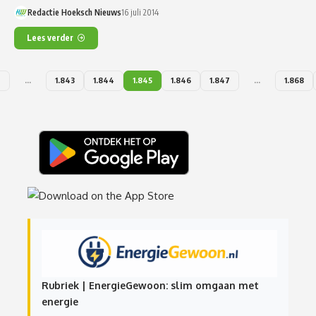
Redactie Hoeksch Nieuws
16 juli 2014
Lees verder
2
…
1.843
1.844
1.845
1.846
1.847
…
1.868
Rubriek | EnergieGewoon: slim omgaan met
energie