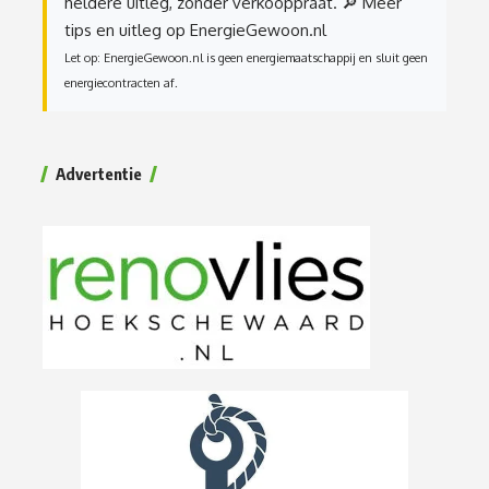
heldere uitleg, zonder verkooppraat.
🔎 Meer
tips en uitleg op EnergieGewoon.nl
Let op: EnergieGewoon.nl is geen energiemaatschappij en sluit geen
energiecontracten af.
Advertentie