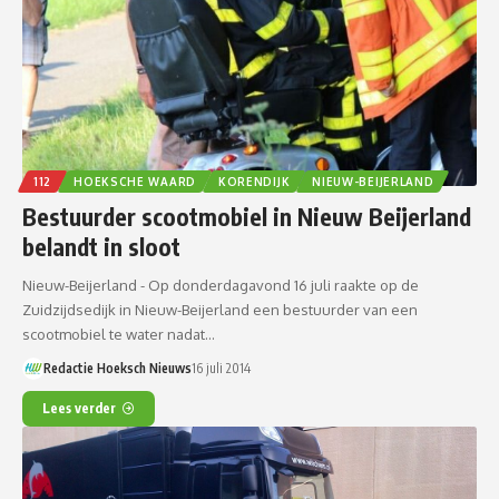
112
HOEKSCHE WAARD
KORENDIJK
NIEUW-BEIJERLAND
Bestuurder scootmobiel in Nieuw Beijerland
belandt in sloot
Nieuw-Beijerland - Op donderdagavond 16 juli raakte op de
Zuidzijdsedijk in Nieuw-Beijerland een bestuurder van een
scootmobiel te water nadat…
Redactie Hoeksch Nieuws
16 juli 2014
Lees verder