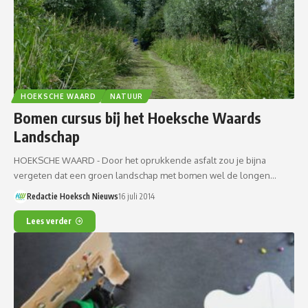
HOEKSCHE WAARD
NATUUR
Bomen cursus bij het Hoeksche Waards
Landschap
HOEKSCHE WAARD - Door het oprukkende asfalt zou je bijna
vergeten dat een groen landschap met bomen wel de longen…
Redactie Hoeksch Nieuws
16 juli 2014
Lees verder