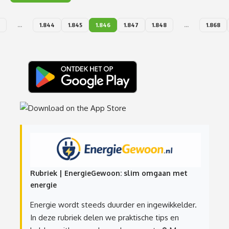
…
1.844
1.845
1.846
1.847
1.848
…
1.868
Rubriek | EnergieGewoon: slim omgaan met
energie
Energie wordt steeds duurder en ingewikkelder.
In deze rubriek delen we praktische tips en