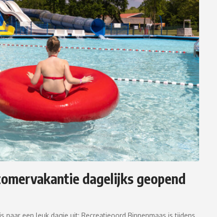
zomervakantie dagelijks geopend
 naar een leuk dagje uit: Recreatieoord Binnenmaas is tijdens