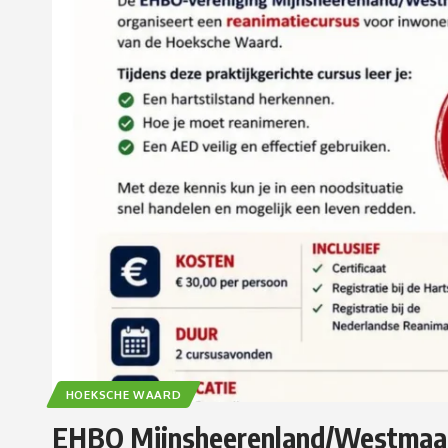
HOEKSCHE WAARD
EHBO Mijnsheerenland/Westmaas 