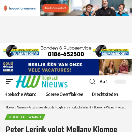
Aa
Lettergrootte
aanpassen
Hoeksche Waard
Goeree Overflakkee
Drechtsteden
Hoeksch Nieuws – Altijd als eerste op de hoogte in de Hoeksche Waard
>
Hoeksche Waard
>
Peter Lerink volgt Mellany Klompe op als secretaris van de CCHW
HOEKSCHE WAARD
Peter Lerink volgt Mellany Klompe