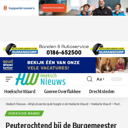
Aa
Lettergrootte
aanpassen
Hoeksche Waard
Goeree Overflakkee
Drechtsteden
Hoeksch Nieuws – Altijd als eerste op de hoogte in de Hoeksche Waard
>
Hoeksche Waard
>
Peuterochtend bij de Burgemeester van Bommelschool in Heinenoord
HOEKSCHE WAARD
Peuterochtend bij de Burgemeester