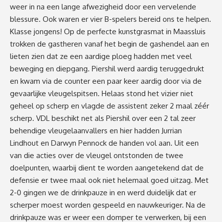
weer in na een lange afwezigheid door een vervelende
blessure. Ook waren er vier B-spelers bereid ons te helpen.
Klasse jongens! Op de perfecte kunstgrasmat in Maassluis
trokken de gastheren vanaf het begin de gashendel aan en
lieten zien dat ze een aardige ploeg hadden met veel
beweging en diepgang. Piershil werd aardig teruggedrukt
en kwam via de counter een paar keer aardig door via de
gevaarlijke vleugelspitsen. Helaas stond het vizier niet
geheel op scherp en vlagde de assistent zeker 2 maal zéér
scherp. VDL beschikt net als Piershil over een 2 tal zeer
behendige vleugelaanvallers en hier hadden Jurrian
Lindhout en Darwyn Pennock de handen vol aan. Uit een
van die acties over de vleugel ontstonden de twee
doelpunten, waarbij dient te worden aangetekend dat de
defensie er twee maal ook niet helemaal goed uitzag. Met
2-0 gingen we de drinkpauze in en werd duidelijk dat er
scherper moest worden gespeeld en nauwkeuriger. Na de
drinkpauze was er weer een domper te verwerken, bij een