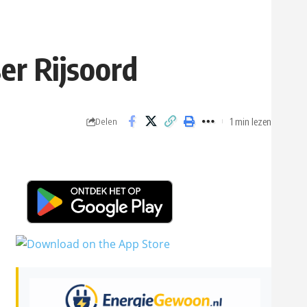
ser Rijsoord
1 min lezen
Delen