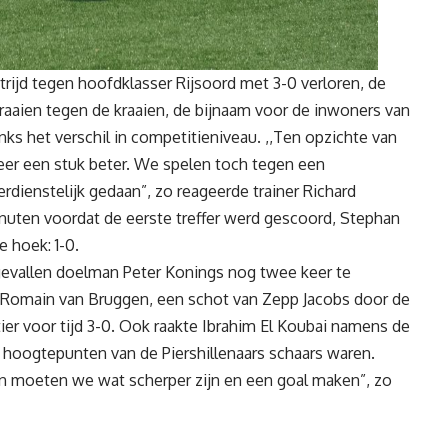
ijd tegen hoofdklasser Rijsoord met 3-0 verloren, de
raaien tegen de kraaien, de bijnaam voor de inwoners van
nks het verschil in competitieniveau. ,,Ten opzichte van
er een stuk beter. We spelen toch tegen een
rdienstelijk gedaan”, zo reageerde trainer Richard
nuten voordat de eerste treffer werd gescoord, Stephan
 hoek: 1-0.
ngevallen doelman Peter Konings nog twee keer te
 Romain van Bruggen, een schot van Zepp Jacobs door de
r voor tijd 3-0. Ook raakte Ibrahim El Koubai namens de
e hoogtepunten van de Piershillenaars schaars waren.
rin moeten we wat scherper zijn en een goal maken”, zo