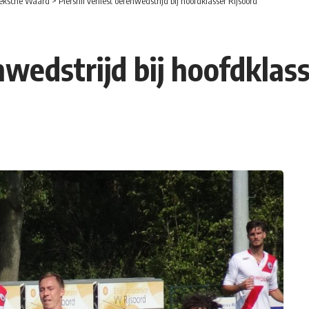
eksche Waard
>
Piershil verliest oefenwedstrijd bij hoofdklasser Rijsoord
enwedstrijd bij hoofdklas