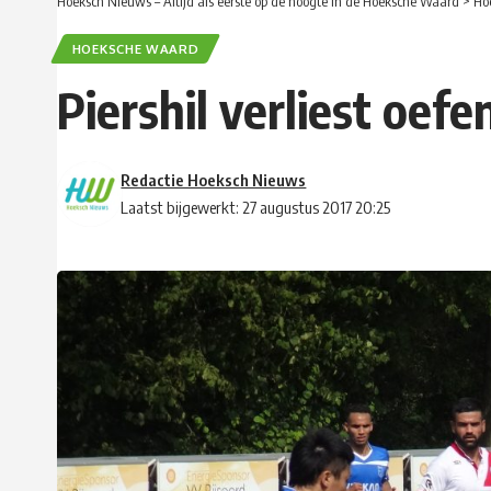
Hoeksch Nieuws – Altijd als eerste op de hoogte in de Hoeksche Waard
>
Ho
HOEKSCHE WAARD
Piershil verliest oef
Redactie Hoeksch Nieuws
Laatst bijgewerkt: 27 augustus 2017 20:25