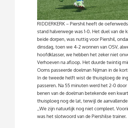
RIDDERKERK – Piershil heeft de oefenwedstr
stand halverwege was 1-0. Het duel van de k
beide dorpen, was nuttig voor Piershil, onda
dinsdag, toen we 4-2 wonnen van OSV, alwe
hoofdklasser, we hebben het zeker niet onve
Verhoeven na afloop. Het duurde twintig mi
Ooms passeerde doelman Nijman in de korte
In de tweede helft wist de thuisploeg de i
passeren. Na 55 minuten werd het 2-0 door
benen van de doelman betekende een kwartie
thuisploeg nog de lat, terwijl de aanvallend
,,We zijn natuurlijk nog niet compleet. Voo
was het slotwoord van de Piershilse trainer.