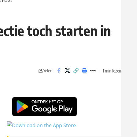
e Klasse
ctie toch starten in
1 min lezen
Delen