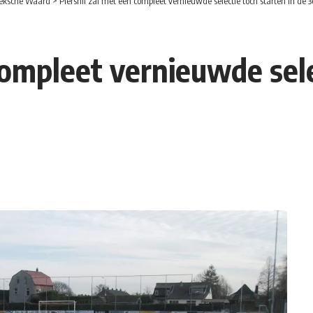
eksche Waard
>
Piershil zal met een compleet vernieuwde selectie toch starten in de 3
compleet vernieuwde sele