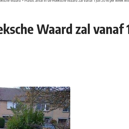
eksche Waard
>
Plastic afval in de Hoeksche Waard zal vanaf 1 juli 2016 per week 
oeksche Waard zal vanaf 