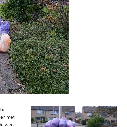
che
kken met
 de weg