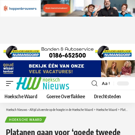
Aa
Lettergrootte
aanpassen
Hoeksche Waard
Goeree Overflakkee
Drechtsteden
Hoeksch Nieuws – Altijd als eerste op de hoogte in de Hoeksche Waard
>
Hoeksche Waard
>
Platanen gaan voor ‘goede tweede helft’
HOEKSCHE WAARD
Platanen gaan voor ‘goede tweede