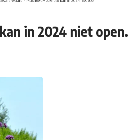
eksche Waard
>
Plukhoek Mookhoek kan in 2024 niet open.
an in 2024 niet open.