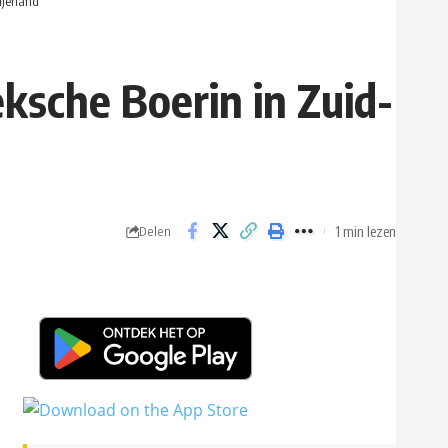
ijerland
eksche Boerin in Zuid-
1 min lezen
Delen