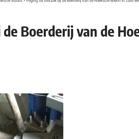
eksche Waard
>
Poging tot inbraak bij de Boerderij van de Hoeksche Boerin in Zuid-Be
j de Boerderij van de Ho