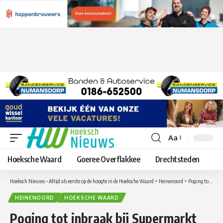
Aa
Lettergrootte
aanpassen
Hoeksche Waard
Goeree Overflakkee
Drechtsteden
Hoeksch Nieuws – Altijd als eerste op de hoogte in de Hoeksche Waard
>
Heinenoord
>
Poging tot inbraak bij Supermarkt Attent in Heinenoord
HEINENOORD
HOEKSCHE WAARD
Poging tot inbraak bij Supermarkt