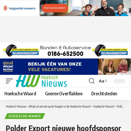
Aa
Lettergrootte
aanpassen
Hoeksche Waard
Goeree Overflakkee
Drechtsteden
Hoeksch Nieuws – Altijd als eerste op de hoogte in de Hoeksche Waard
>
Hoeksche Waard
>
Polder Export nieuwe hoofdsponsor v.v. Strijen!
HOEKSCHE WAARD
Polder Export nieuwe hoofdsponsor